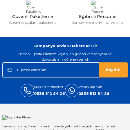
Güvenli Paketleme
Eğitimli Personel
Özenli ve sağlam paketleme
Uzman ve deneyimli servis ekibi
Kampanyalardan Haberdar Ol!
Hemen E-posta listemize kayıt ol, en güncel kampanyalar ve
duyuruları ilk öğrenen sen ol.
Kaydol
Müşteri Hizmetleri
WhatsApp Hattı
0539 512 54 26
0539 512 54 26
Bayraktar Klima, Midea marka klimalarda yetkili satış ve yetkili servis hizmeti