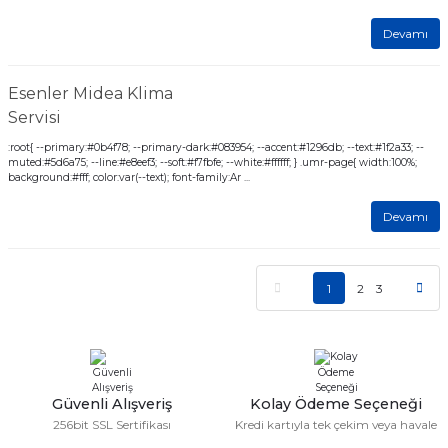
Devamı
Esenler Midea Klima
Servisi
:root{ --primary:#0b4f78; --primary-dark:#083954; --accent:#1296db; --text:#1f2a33; --
muted:#5d6a75; --line:#e8eef3; --soft:#f7fbfe; --white:#ffffff; } .umr-page{ width:100%;
background:#fff; color:var(--text); font-family:Ar ...
Devamı
1
2
3
Güvenli Alışveriş
Kolay Ödeme Seçeneği
256bit SSL Sertifikası
Kredi kartıyla tek çekim veya havale