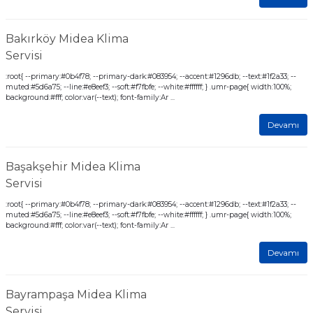
Bakırköy Midea Klima
Servisi
:root{ --primary:#0b4f78; --primary-dark:#083954; --accent:#1296db; --text:#1f2a33; --
muted:#5d6a75; --line:#e8eef3; --soft:#f7fbfe; --white:#ffffff; } .umr-page{ width:100%;
background:#fff; color:var(--text); font-family:Ar ...
Devamı
Başakşehir Midea Klima
Servisi
:root{ --primary:#0b4f78; --primary-dark:#083954; --accent:#1296db; --text:#1f2a33; --
muted:#5d6a75; --line:#e8eef3; --soft:#f7fbfe; --white:#ffffff; } .umr-page{ width:100%;
background:#fff; color:var(--text); font-family:Ar ...
Devamı
Bayrampaşa Midea Klima
Servisi