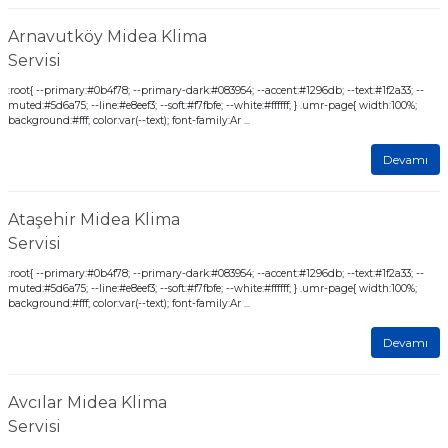
Arnavutköy Midea Klima
Servisi
:root{ --primary:#0b4f78; --primary-dark:#083954; --accent:#1296db; --text:#1f2a33; --
muted:#5d6a75; --line:#e8eef3; --soft:#f7fbfe; --white:#ffffff; } .umr-page{ width:100%;
background:#fff; color:var(--text); font-family:Ar ...
Devamı
Ataşehir Midea Klima
Servisi
:root{ --primary:#0b4f78; --primary-dark:#083954; --accent:#1296db; --text:#1f2a33; --
muted:#5d6a75; --line:#e8eef3; --soft:#f7fbfe; --white:#ffffff; } .umr-page{ width:100%;
background:#fff; color:var(--text); font-family:Ar ...
Devamı
Avcılar Midea Klima
Servisi