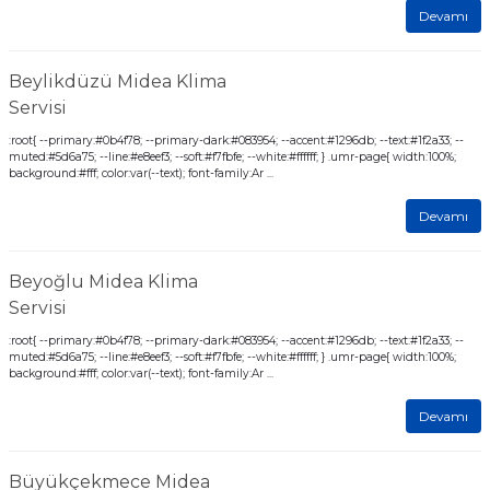
Devamı
Beylikdüzü Midea Klima
Servisi
:root{ --primary:#0b4f78; --primary-dark:#083954; --accent:#1296db; --text:#1f2a33; --
muted:#5d6a75; --line:#e8eef3; --soft:#f7fbfe; --white:#ffffff; } .umr-page{ width:100%;
background:#fff; color:var(--text); font-family:Ar ...
Devamı
Beyoğlu Midea Klima
Servisi
:root{ --primary:#0b4f78; --primary-dark:#083954; --accent:#1296db; --text:#1f2a33; --
muted:#5d6a75; --line:#e8eef3; --soft:#f7fbfe; --white:#ffffff; } .umr-page{ width:100%;
background:#fff; color:var(--text); font-family:Ar ...
Devamı
Büyükçekmece Midea