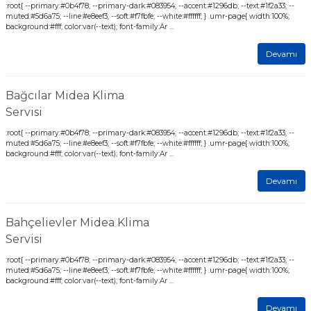
:root{ --primary:#0b4f78; --primary-dark:#083954; --accent:#1296db; --text:#1f2a33; --
muted:#5d6a75; --line:#e8eef3; --soft:#f7fbfe; --white:#ffffff; } .umr-page{ width:100%;
background:#fff; color:var(--text); font-family:Ar ...
Devamı
Bağcılar Midea Klima
Servisi
:root{ --primary:#0b4f78; --primary-dark:#083954; --accent:#1296db; --text:#1f2a33; --
muted:#5d6a75; --line:#e8eef3; --soft:#f7fbfe; --white:#ffffff; } .umr-page{ width:100%;
background:#fff; color:var(--text); font-family:Ar ...
Devamı
Bahçelievler Midea Klima
Servisi
:root{ --primary:#0b4f78; --primary-dark:#083954; --accent:#1296db; --text:#1f2a33; --
muted:#5d6a75; --line:#e8eef3; --soft:#f7fbfe; --white:#ffffff; } .umr-page{ width:100%;
background:#fff; color:var(--text); font-family:Ar ...
Devamı