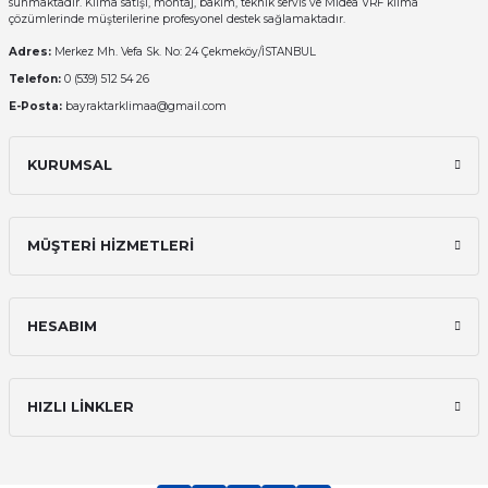
sunmaktadır. Klima satışı, montaj, bakım, teknik servis ve Midea VRF klima
çözümlerinde müşterilerine profesyonel destek sağlamaktadır.
Adres:
Merkez Mh. Vefa Sk. No: 24 Çekmeköy/İSTANBUL
Telefon:
0 (539) 512 54 26
E-Posta:
bayraktarklimaa@gmail.com
KURUMSAL
MÜŞTERİ HİZMETLERİ
HESABIM
HIZLI LİNKLER