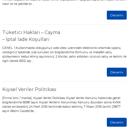
nasıl ve ne şekilde to ...
ave Duvar Tipi Klima
Devamı
Tüketici Haklari – Cayma
– İptal İade Koşullari
GENEL: 1.Kullanmakta olduğunuz web sitesi üzerinden elektronik ortamda sipariş
verdiğiniz takdirde, size sunulan ön bilgilendirme formunu ve mesafeli satış
sözleşmesini kabul etmiş sayılırsınız. 2.Alıcılar, satın aldıkları ürünün satış ve teslimi ile
ilgili olarak 6502 say ...
Devamı
Kişisel Veriler Politikası
[Firma İsmi / marka] Kişisel Veriler Politikası Kişisel Veriler Kanunu hakkında genel
bilgilendirme 6698 Sayılı Kişisel Verilerin Korunması Kanunu (bundan sonra KVKK
olarak anılacaktır) 24 Mart 2016 tarihinde kabul edilmiş, 7 Nisan 2016 tarihli 29677
sayılı Resmi Gazete’de ...
Devamı