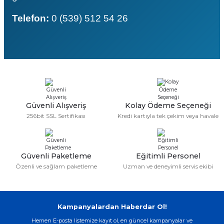
Telefon:
0 (539) 512 54 26
Güvenli Alışveriş
Kolay Ödeme Seçeneği
256bit SSL Sertifikası
Kredi kartıyla tek çekim veya havale
Güvenli Paketleme
Eğitimli Personel
Özenli ve sağlam paketleme
Uzman ve deneyimli servis ekibi
Kampanyalardan Haberdar Ol!
Hemen E-posta listemize kayıt ol, en güncel kampanyalar ve