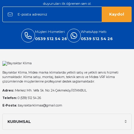
duyuruları ilk öğrenen sen ol.
Kaydol
Müşteri Hizmetleri
WhatsApp Hattı
0539 512 54 26
0539 512 54 26
Bayraktar Klima, Midea marka klimalarda yetkili satış ve yetkili servis hizmeti
sunmaktadır. Klima satışı, montaj, bakım, teknik servis ve Midea VRF klima
çözümlerinde müşterilerine profesyonel destek sağlamaktadır.
Adres:
Merkez Mh. Vefa Sk. No: 24 Çekmeköy/İSTANBUL
Telefon:
0 (539) 512 54 26
E-Posta:
bayraktarklimaa@gmail.com
KURUMSAL