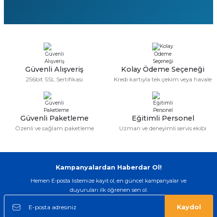
Güvenli Alışveriş
Kolay Ödeme Seçeneği
256bit SSL Sertifikası
Kredi kartıyla tek çekim veya havale
Güvenli Paketleme
Eğitimli Personel
Özenli ve sağlam paketleme
Uzman ve deneyimli servis ekibi
Kampanyalardan Haberdar Ol!
Hemen E-posta listemize kayıt ol, en güncel kampanyalar ve
duyuruları ilk öğrenen sen ol.
Kaydol