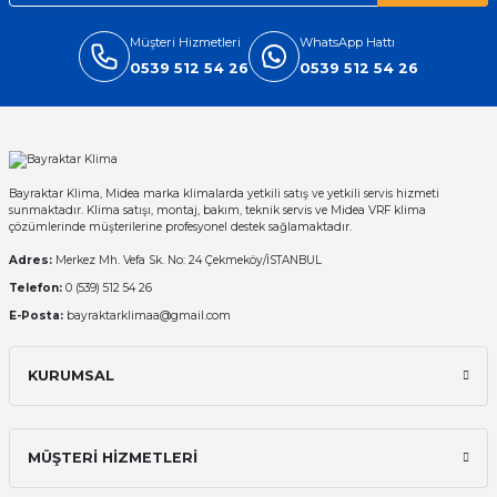
Müşteri Hizmetleri
WhatsApp Hattı
0539 512 54 26
0539 512 54 26
Bayraktar Klima, Midea marka klimalarda yetkili satış ve yetkili servis hizmeti
sunmaktadır. Klima satışı, montaj, bakım, teknik servis ve Midea VRF klima
çözümlerinde müşterilerine profesyonel destek sağlamaktadır.
Adres:
Merkez Mh. Vefa Sk. No: 24 Çekmeköy/İSTANBUL
Telefon:
0 (539) 512 54 26
E-Posta:
bayraktarklimaa@gmail.com
KURUMSAL
MÜŞTERİ HİZMETLERİ