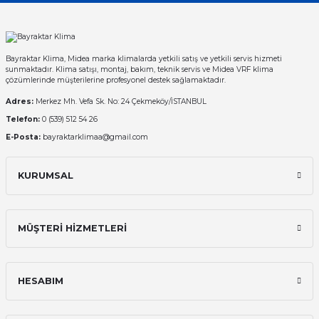
Bayraktar Klima, Midea marka klimalarda yetkili satış ve yetkili servis hizmeti
sunmaktadır. Klima satışı, montaj, bakım, teknik servis ve Midea VRF klima
çözümlerinde müşterilerine profesyonel destek sağlamaktadır.
Adres:
Merkez Mh. Vefa Sk. No: 24 Çekmeköy/İSTANBUL
Telefon:
0 (539) 512 54 26
E-Posta:
bayraktarklimaa@gmail.com
KURUMSAL
MÜŞTERİ HİZMETLERİ
HESABIM