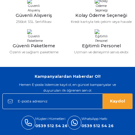
Güvenli Alışveriş
Kolay Ödeme Seçeneği
256bit SSL Sertifikası
Kredi kartıyla tek çekim veya havale
Güvenli Paketleme
Eğitimli Personel
Özenli ve sağlam paketleme
Uzman ve deneyimli servis ekibi
Kampanyalardan Haberdar Ol!
Hemen E-posta listemize kayıt ol, en güncel kampanyalar ve
duyuruları ilk öğrenen sen ol.
Kaydol
Müşteri Hizmetleri
WhatsApp Hattı
0539 512 54 26
0539 512 54 26