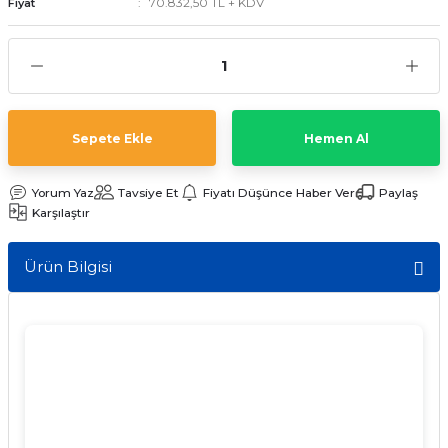
70.832,50 TL + KDV
Fiyat
ave Duvar Tipi Klima
Sepete Ekle
Hemen Al
Yorum Yaz
Tavsiye Et
Fiyatı Düşünce Haber Ver
Paylaş
Karşılaştır
Ürün Bilgisi