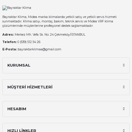
Bayraktar Klima, Midea marka klimalarda yetkili satış ve yetkili servis hizmeti
sunmaktadır. Klima satışı, montaj, bakım, teknik servis ve Midea VRF klima
çözümlerinde müşterilerine profesyonel destek sağlamaktadır.
Adres:
Merkez Mh. Vefa Sk. No: 24 Çekmeköy/İSTANBUL
Telefon:
0 (539) 512 54 26
E-Posta:
bayraktarklimaa@gmail.com
KURUMSAL
MÜŞTERİ HİZMETLERİ
HESABIM
HIZLI LİNKLER