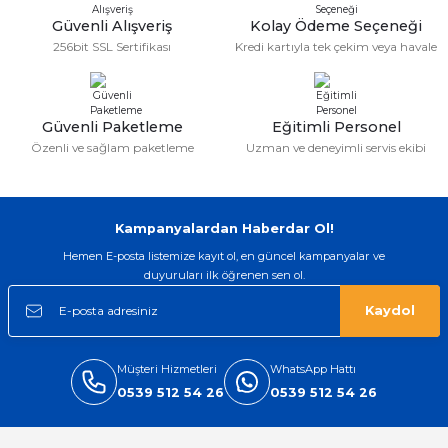
Deneyimini Paylaş
Ürün bilgilerinde hatalar bulunuyor.
Güvenli Alışveriş
Kolay Ödeme Seçeneği
256bit SSL Sertifikası
Kredi kartıyla tek çekim veya havale
Ürün fiyatı diğer sitelerden daha pahalı.
Bu ürüne benzer farklı alternatifler olmalı.
Güvenli Paketleme
Eğitimli Personel
Özenli ve sağlam paketleme
Uzman ve deneyimli servis ekibi
Gönder
Kampanyalardan Haberdar Ol!
Hemen E-posta listemize kayıt ol, en güncel kampanyalar ve
duyuruları ilk öğrenen sen ol.
Kaydol
Müşteri Hizmetleri
WhatsApp Hattı
0539 512 54 26
0539 512 54 26