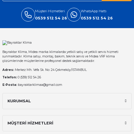
Müşteri Hizmetleri
WhatsApp Hattı
0539 512 54 26
0539 512 54 26
Bayraktar Klima, Midea marka klimalarda yetkili satış ve yetkili servis hizmeti
sunmaktadır. Klima satışı, montaj, bakım, teknik servis ve Midea VRF klima
çözümlerinde müşterilerine profesyonel destek sağlamaktadır.
Adres:
Merkez Mh. Vefa Sk. No: 24 Çekmeköy/İSTANBUL
Telefon:
0 (539) 512 54 26
E-Posta:
bayraktarklimaa@gmail.com
KURUMSAL
MÜŞTERİ HİZMETLERİ