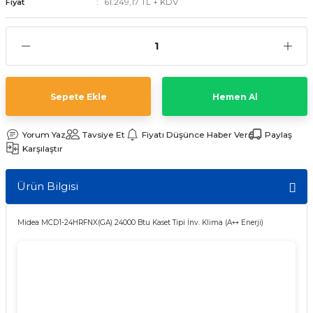
61.249,17 TL + KDV
Fiyat
ave Duvar Tipi Klima
Sepete Ekle
Hemen Al
Yorum Yaz
Tavsiye Et
Fiyatı Düşünce Haber Ver
Paylaş
Karşılaştır
Ürün Bilgisi
Midea MCD1-24HRFNX(GA) 24000 Btu Kaset Tipi İnv. Klima (A++ Enerji)