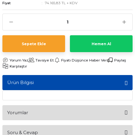
74.165,83 TL + KDV
Fiyat
ave Duvar Tipi Klima
Sepete Ekle
Hemen Al
Yorum Yaz
Tavsiye Et
Fiyatı Düşünce Haber Ver
Paylaş
Karşılaştır
Ürün Bilgisi
Yorumlar
Soru & Cevap