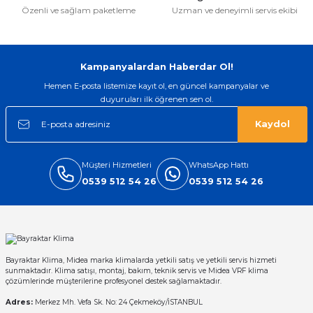
Özenli ve sağlam paketleme
Uzman ve deneyimli servis ekibi
Gönder
Kampanyalardan Haberdar Ol!
Hemen E-posta listemize kayıt ol, en güncel kampanyalar ve
duyuruları ilk öğrenen sen ol.
Kaydol
Müşteri Hizmetleri
WhatsApp Hattı
0539 512 54 26
0539 512 54 26
Bayraktar Klima, Midea marka klimalarda yetkili satış ve yetkili servis hizmeti
sunmaktadır. Klima satışı, montaj, bakım, teknik servis ve Midea VRF klima
çözümlerinde müşterilerine profesyonel destek sağlamaktadır.
Adres:
Merkez Mh. Vefa Sk. No: 24 Çekmeköy/İSTANBUL