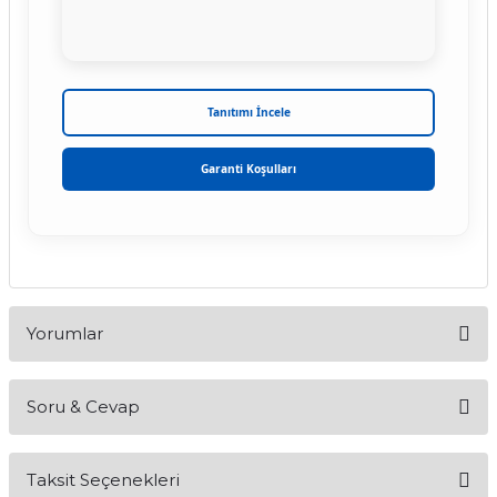
Tanıtımı İncele
Garanti Koşulları
Yorumlar
Soru & Cevap
Bu ürüne ilk yorumu siz yapın!
Taksit Seçenekleri
Yorum Yaz