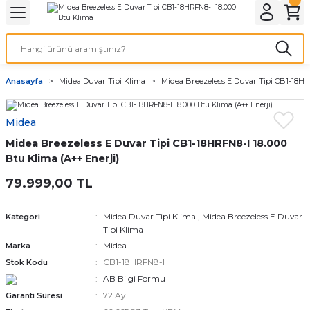
Geri Dön
Geri Dön
Geri Dön
Geri Dön
r Tipi Klima
i
i Sistem Klima
Tavan Tipi Klima
Midea Salon Tipi Klima
Midea Kaset Tipi Klima
Midea Kanal Tipi Klima
Midea Odalı Multi Klima Sis
Anasayfa
Midea Duvar Tipi Klima
Midea Breezeless E Duvar Tipi CB1-18HR
Pro Duvar Tipi Klima
i Klima
i Multi İç Ünite
 Tipi İnverter Klima
Midea Salon Tipi İnverter Klima
Midea Kaset Tipi İnverter Klima
Midea Kanal Tipi İnverter Klima
Midea 2 Odalı Multi Klima Sistemleri
Midea
ss Duvar Tipi Klima
i Klima
i Multi İç Ünite
Midea 3 Odalı Multi Split Klima Sistemle
Midea Breezeless E Duvar Tipi CB1-18HRFN8-I 18.000
s E Duvar Tipi Klima
i Klima
tem Dış Ünite
Midea 4 Odalı Multi Split Klima | Tek Dış
Btu Klima (A++ Enerji)
Ünite
79.999,00 TL
r Tipi Klima
ti Klima Sistemleri
Midea 5 Odalı Multi Split Klima | Tek Dış
Ünite
Midea Duvar Tipi Klima
,
Midea Breezeless E Duvar
Kategori
XT Duvar Tipi Klima
Tipi Klima
Midea
Marka
Duvar Tipi Klima
CB1-18HRFN8-I
Stok Kodu
AB Bilgi Formu
Duvar Tipi Klima
72 Ay
Garanti Süresi