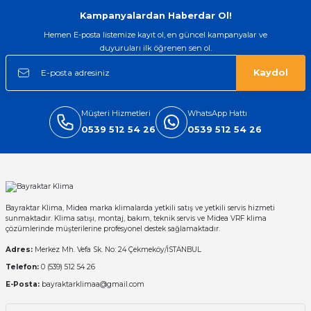
Gönder
Kampanyalardan Haberdar Ol!
Hemen E-posta listemize kayıt ol, en güncel kampanyalar ve
duyuruları ilk öğrenen sen ol.
Kaydol
Müşteri Hizmetleri
WhatsApp Hattı
0539 512 54 26
0539 512 54 26
Bayraktar Klima, Midea marka klimalarda yetkili satış ve yetkili servis hizmeti
sunmaktadır. Klima satışı, montaj, bakım, teknik servis ve Midea VRF klima
çözümlerinde müşterilerine profesyonel destek sağlamaktadır.
Adres:
Merkez Mh. Vefa Sk. No: 24 Çekmeköy/İSTANBUL
Telefon:
0 (539) 512 54 26
E-Posta:
bayraktarklimaa@gmail.com