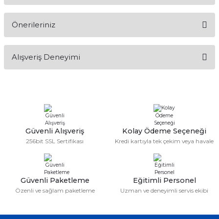
Ürün hakkında henüz soru sorulmamış.
Önerileriniz
Soru Sor
Bu ürünün fiyat bilgisi, resim, ürün açıklamalarında ve diğer
Alışveriş Deneyimi
konularda yetersiz gördüğünüz noktaları öneri formunu
kullanarak tarafımıza iletebilirsiniz.
Görüş ve önerileriniz için teşekkür ederiz.
Sitemize ilk yorumu siz yapın!
Ürün resmi kalitesiz, bozuk veya görüntülenemiyor.
Ürün açıklamasında eksik bilgiler bulunuyor.
Deneyimini Paylaş
Ürün bilgilerinde hatalar bulunuyor.
Güvenli Alışveriş
Kolay Ödeme Seçeneği
256bit SSL Sertifikası
Kredi kartıyla tek çekim veya havale
Ürün fiyatı diğer sitelerden daha pahalı.
Bu ürüne benzer farklı alternatifler olmalı.
Güvenli Paketleme
Eğitimli Personel
Özenli ve sağlam paketleme
Uzman ve deneyimli servis ekibi