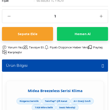
66.665,83 TL + KDV
Fiyat
ave Duvar Tipi Klima
Sepete Ekle
Hemen Al
Yorum Yaz
Tavsiye Et
Fiyatı Düşünce Haber Ver
Paylaş
Karşılaştır
Ürün Bilgisi
Midea Breezeless Serisi Klima
Rüzgarsız Serinlik
TwinFlap™ Çift Kanat
A++ Enerji Sınıfı
7.928 Mikro Delik
Sessiz Teknoloji