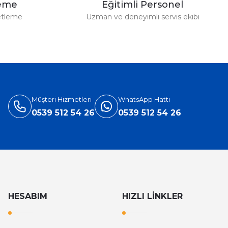
leme
Eğitimli Personel
etleme
Uzman ve deneyimli servis ekibi
Müşteri Hizmetleri
WhatsApp Hattı
0539 512 54 26
0539 512 54 26
HESABIM
HIZLI LİNKLER