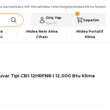
a Servisi
Midea VRF Klima
Midea Yetki Belgeleri
Midea Klima İletişim
Giriş Yap
Sepetim
Üye Ol
va
Midea Nem Alma
Midea Portatif
ci
Cihazı
Klima
var Tipi CB1-12HRFN8-I 12.000 Btu Klima