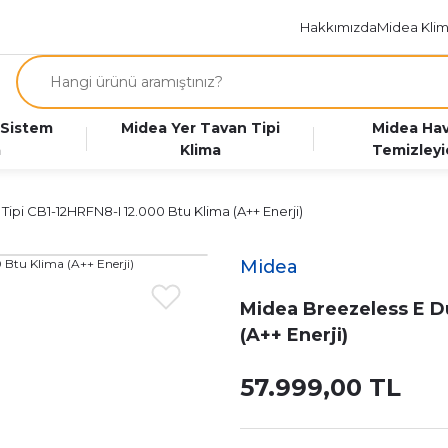
Hakkımızda
Midea Klim
 Sistem
Midea Yer Tavan Tipi
Midea Ha
a
Klima
Temizleyi
ipi CB1-12HRFN8-I 12.000 Btu Klima (A++ Enerji)
Midea
Midea Breezeless E Du
(A++ Enerji)
57.999,00 TL