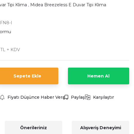
ar Tipi Klima
,
Midea Breezeless E Duvar Tipi Klima
FN8-I
Formu
 TL + KDV
Sepete Ekle
Hemen Al
Fiyatı Düşünce Haber Ver
Paylaş
Karşılaştır
Önerileriniz
Alışveriş Deneyimi