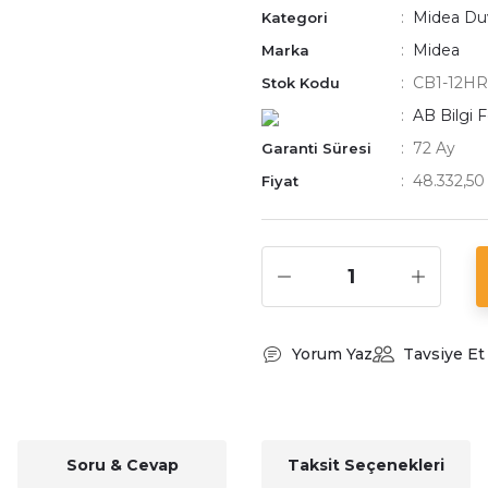
Midea Duv
Kategori
Midea
Marka
CB1-12HR
Stok Kodu
AB Bilgi 
72 Ay
Garanti Süresi
48.332,50
Fiyat
Yorum Yaz
Tavsiye Et
Soru & Cevap
Taksit Seçenekleri