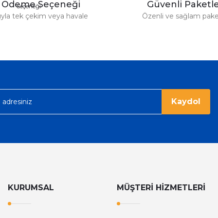
y Ödeme Seçeneği
Güvenli Paket
tıyla tek çekim veya havale
Özenli ve sağlam pak
Gönder
Kaydol
KURUMSAL
MÜŞTERİ HİZMETLERİ