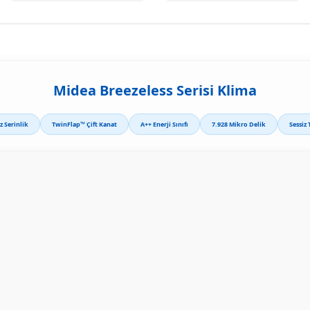
Midea Breezeless Serisi Klima
z Serinlik
TwinFlap™ Çift Kanat
A++ Enerji Sınıfı
7.928 Mikro Delik
Sessiz 