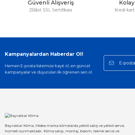
Güvenli Alışveriş
Kola
256bit SSL Sertifikası
Kredi kar
Kampanyalardan Haberdar Ol!
Hemen E-posta listemize kayıt ol, en güncel
kampanyalar ve duyuruları ilk öğrenen sen ol.
Bayraktar Klima, Midea marka klimalarda yetkili satış ve yetkili servis
hizmeti sunmaktadır. Klima satışı, montaj, bakım, teknik servis ve