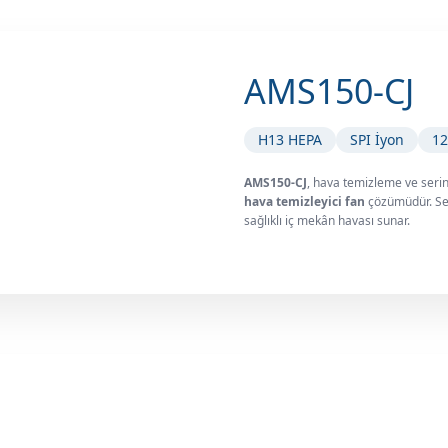
AMS150-CJ
H13 HEPA
SPI İyon
12
AMS150-CJ
, hava temizleme ve serin
hava temizleyici fan
çözümüdür. Sess
sağlıklı iç mekân havası sunar.