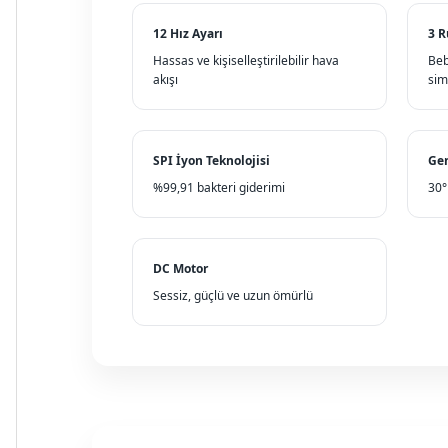
12 Hız Ayarı
3 
Hassas ve kişiselleştirilebilir hava
Beb
akışı
sim
SPI İyon Teknolojisi
Gen
%99,91 bakteri giderimi
30°
DC Motor
Sessiz, güçlü ve uzun ömürlü