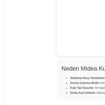
Neden Midea Kul
Gelişmiş Hava Temizleme
Sessiz Çalışma Modu:
Gece
Kule Tipi Tasarım:
Yer kap
Geniş Açılı Salınım:
Odanın 