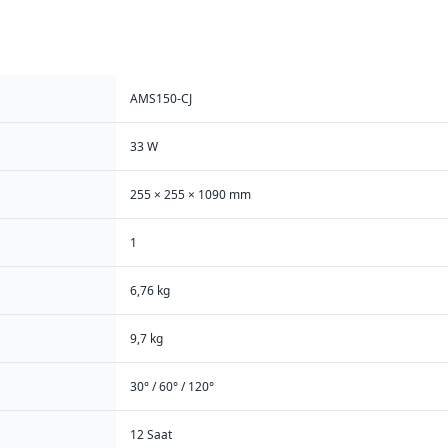
AMS150-CJ
33 W
255 × 255 × 1090 mm
1
6,76 kg
9,7 kg
30° / 60° / 120°
12 Saat