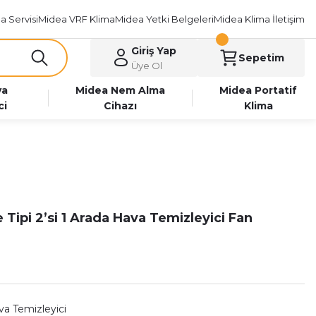
a Servisi
Midea VRF Klima
Midea Yetki Belgeleri
Midea Klima İletişim
Giriş Yap
Sepetim
Üye Ol
va
Midea Nem Alma
Midea Portatif
ci
Cihazı
Klima
Tipi 2’si 1 Arada Hava Temizleyici Fan
a Temizleyici